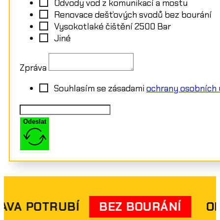
Odvody vod z komunikací a mostu
Renovace dešťových svodů bez bourání
Vysokotlaké čištění 2500 Bar
Jiné
Zpráva
Souhlasím se zásadami
ochrany osobních 
Odeslat
Í
OPRAVA POTRUBÍ
BEZ BOURÁ