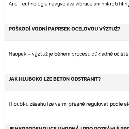
Ano. Technologie nevyvolává vibrace ani mikrotrhliny
POŠKODÍ VODNÍ PAPRSEK OCELOVOU VÝZTUŽ?
Naopak – výztuž je během procesu důkladně očištěna
JAK HLUBOKO LZE BETON ODSTRANIT?
Hloubku zásahu lze velmi přesně regulovat podle a
JE HYDRODEMOLICE VHODNÁ I PRO ROZSÁHLÉ PR