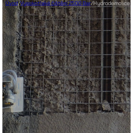
Úvod
/
Vysokotlaké čištění 2500 Bar
/
Hydrodemolice