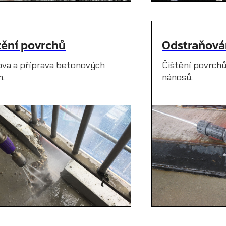
tění povrchů
Odstraňován
va a příprava betonových
Čištění povrchů
h.
nánosů.