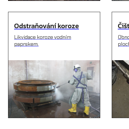
Odstraňování koroze
Čiš
Likvidace koroze vodním
Obno
paprskem.
ploc