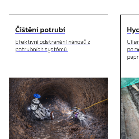
Čištění potrubí
Hyd
Efektivní odstranění nánosů z
Cíle
potrubních systémů.
pomo
papr