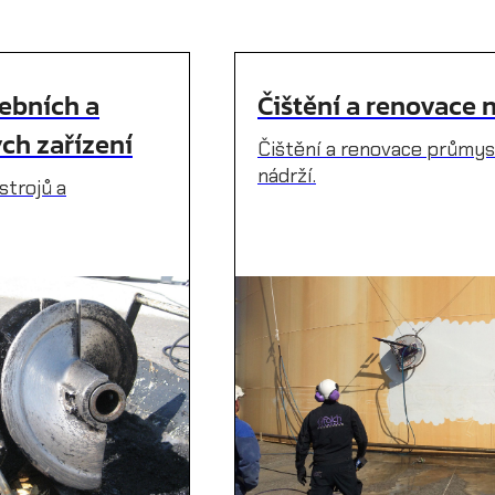
vebních a
Čištění a renovace 
ch zařízení
Čištění a renovace průmy
nádrží.
strojů a