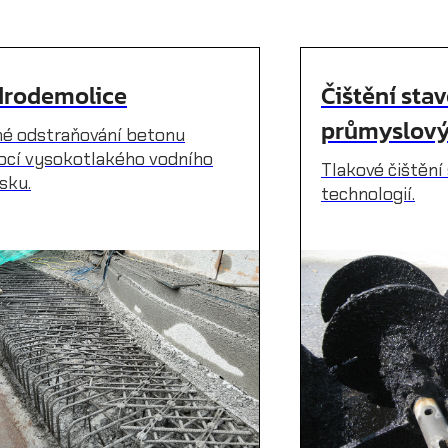
rodemolice
Čištění sta
průmyslový
né odstraňování betonu
cí vysokotlakého vodního
Tlakové čištění 
sku.
technologií.