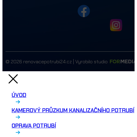
© 2026 renovacepotrubi24.cz | Vyrobilo studio
ÚVOD
KAMEROVÝ PRŮZKUM KANALIZAČNÍHO POTRUBÍ
OPRAVA POTRUBÍ