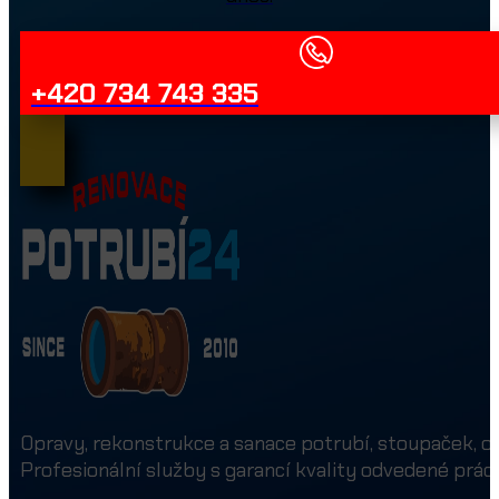
+420 734 743 335
Opravy, rekonstrukce a sanace potrubí, stoupaček, od
Profesionální služby s garancí kvality odvedené práce