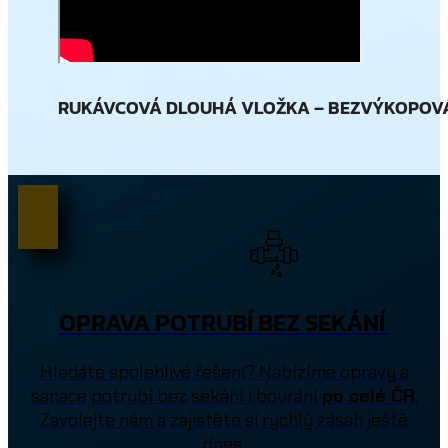
RUKÁVCOVÁ DLOUHÁ VLOŽKA – BEZVÝKOPOV
OPRAVA POTRUBÍ BEZ SEKÁNÍ
Hledáte spolehlivé řešení? Nabízíme opravy a
sanace potrubí bez sekání i bourání
po celé ČR
.
Zavolejte nám a zajistěte si rychlý zásah ještě
dnes.