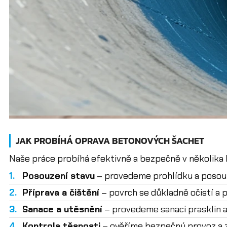
JAK PROBÍHÁ OPRAVA BETONOVÝCH ŠACHET
Naše práce probíhá efektivně a bezpečně v několika 
1.
Posouzení stavu
– provedeme prohlídku a posouze
2.
Příprava a čištění
– povrch se důkladně očistí a p
3.
Sanace a utěsnění
– provedeme sanaci prasklin a
4.
Kontrola těsnosti
– ověříme bezpečný provoz a z